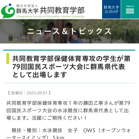
menu
群馬大学
公式HP
ニュース＆トピックス
共同教育学部保健体育専攻の学生が第
79回国民スポーツ大会に群馬県代表
として出場します
【 投稿日：2025.09.01 】
共同教育学部保健体育専攻１年の鎌田乙寧さんが第79
回国民スポーツ大会の水泳競技に群馬県代表として出
場します。活躍にご期待ください！
競技・種別：水泳競技 女子 OWS（オープンウォ
ータースイミング）５km