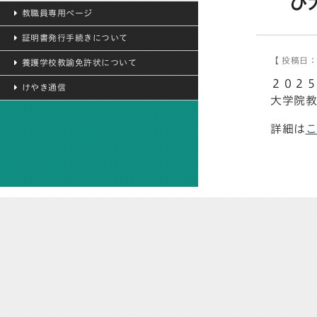
び
教職員専用ページ
証明書発行手続きについて
【 投稿日：2
養護学校教諭免許状について
２０２５
けやき通信
大学院教
詳細は
こ