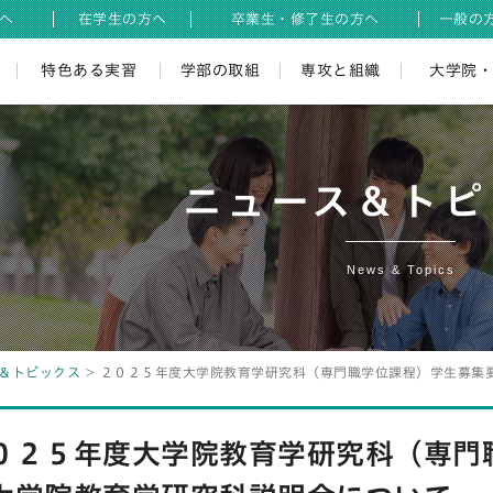
へ
在学生の方へ
卒業生・修了生の方へ
一般の
特色ある実習
学部の取組
専攻と組織
大学院
ニュース＆トピ
News & Topics
＆トピックス
２０２５年度大学院教育学研究科（専門職学位課程）学生募集
０２５年度大学院教育学研究科（専門