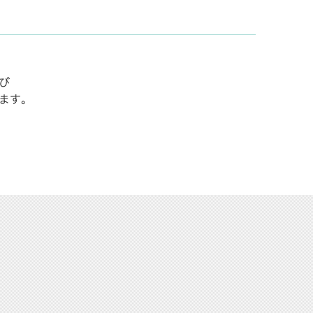
び
ます。