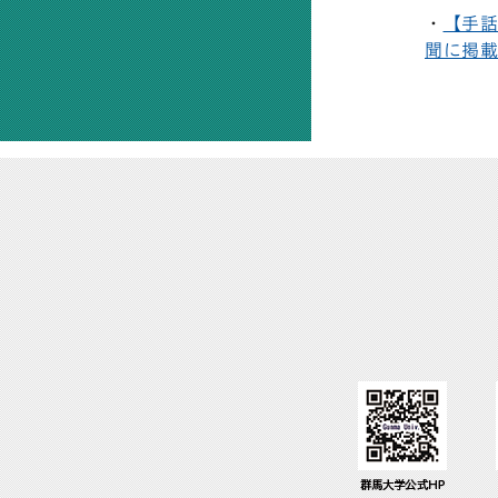
・
【手話
聞に掲載