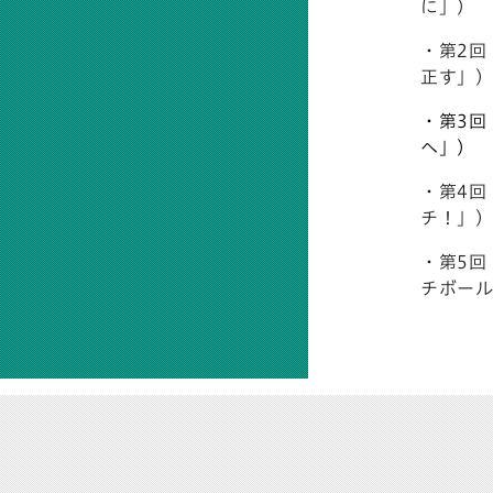
に」
）
・第2回
正す」
）
・
第3回
へ」）
・第4回
チ！」）
・第5回
チボール