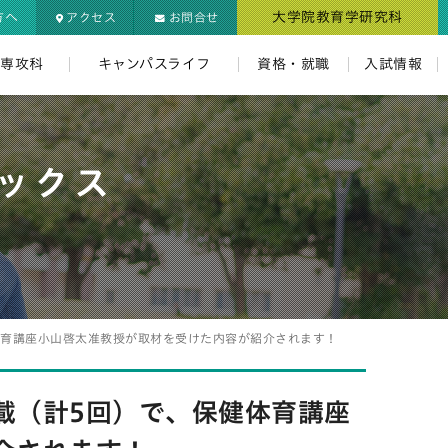
大学院教育学研究科
方へ
アクセス
お問合せ
・専攻科
キャンパスライフ
資格・就職
入試情報
ックス
体育講座小山啓太准教授が取材を受けた内容が紹介されます！
載（計5回）で、保健体育講座