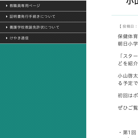
小
教職員専用ページ
証明書発行手続きについて
【 投稿日：2
養護学校教諭免許状について
保健体育
けやき通信
朝日小学
「スター
どを紹介
小山啓太
る予定で
初回はボ
ぜひご覧
・第1回