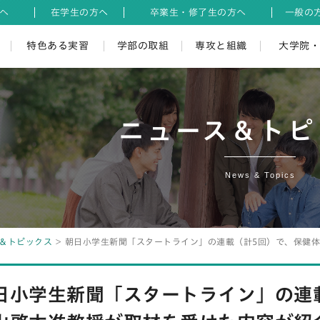
へ
在学生の方へ
卒業生・修了生の方へ
一般の
特色ある実習
学部の取組
専攻と組織
大学院
ニュース＆トピ
News & Topics
＆トピックス
朝日小学生新聞「スタートライン」の連載（計5回）で、保健
日小学生新聞「スタートライン」の連